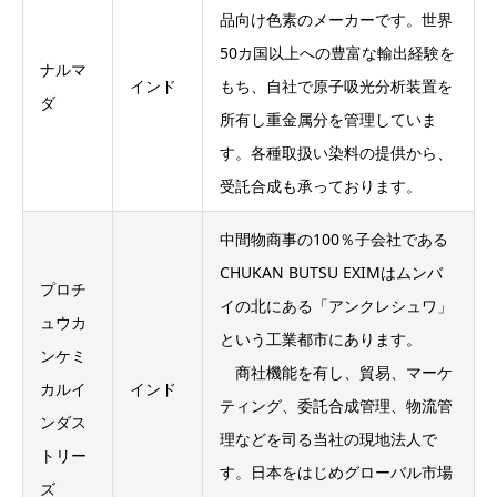
品向け色素のメーカーです。世界
50カ国以上への豊富な輸出経験を
ナルマ
インド
もち、自社で原子吸光分析装置を
ダ
所有し重金属分を管理していま
す。各種取扱い染料の提供から、
受託合成も承っております。
中間物商事の100％子会社である
CHUKAN BUTSU EXIMはムンバ
プロチ
イの北にある「アンクレシュワ」
ュウカ
という工業都市にあります。
ンケミ
商社機能を有し、貿易、マーケ
カルイ
インド
ティング、委託合成管理、物流管
ンダス
理などを司る当社の現地法人で
トリー
す。日本をはじめグローバル市場
ズ