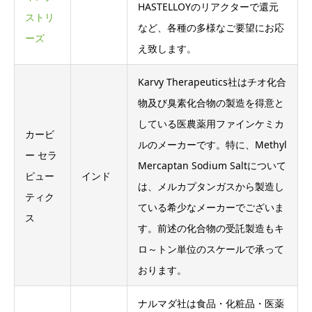
HASTELLOYのリアクターで還元
ストリ
など、各種の多様なご要望にお応
ーズ
え致します。
Karvy Therapeutics社はチオ化合
物及び臭素化合物の製造を得意と
している医農薬用ファインケミカ
カービ
ルのメーカーです。特に、Methyl
ー セラ
Mercaptan Sodium Saltについて
ピュー
インド
は、メルカプタンガスから製造し
ティク
ている希少なメーカーでございま
ス
す。前述の化合物の受託製造もキ
ロ～トン単位のスケールで承って
おります。
ナルマダ社は食品・化粧品・医薬