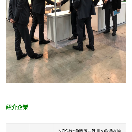
紹介企業
NCK社は前臨床～PhⅢの医薬品開